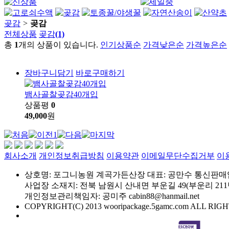
곶감
>
곶감
전체상품
곶감
(1)
총
1
개의 상품이 있습니다.
인기상품순
가격낮은순
가격높은순
장바구니담기
바로구매하기
뱀사골찰곶감40개입
상품평
0
49,000
원
1
회사소개
개인정보취급방침
이용약관
이메일무단수집거부
이
상호명: 포그니농원 계곡가든산장
대표: 공만수
통신판매업신
사업장 소재지: 전북 남원시 산내면 부운길 49(부운리 211
개인정보관리책임자: 공미주
cabin88@hanmail.net
COPYRIGHT(C) 2013 wooripackage.5gamc.com ALL RI