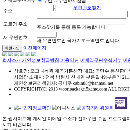
이메일수신여부
수신
수신하지않음
-
우편번호찾기
주소
도로명 주소
주소찾기를 통해 등록 가능합니다.
새 우편번호
새 우편번호인 국가기초구역번호 입니다.
이전페이지
회사소개
개인정보취급방침
이용약관
이메일무단수집거부
이
상호명: 포그니농원 계곡가든산장
대표: 공만수
통신판매업신
사업장 소재지: 전북 남원시 산내면 부운길 49(부운리 211
개인정보관리책임자: 공미주
cabin88@hanmail.net
COPYRIGHT(C) 2013 wooripackage.5gamc.com ALL RI
본 웹사이트에 게시된 이메일 주소가 전자우편 수집 프로그램이
시기 바랍니다.