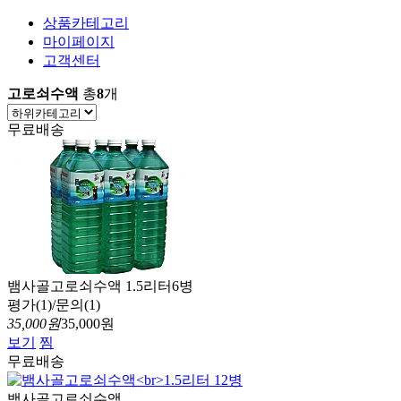
상품카테고리
마이페이지
고객센터
고로쇠수액
총
8
개
무료배송
뱀사골고로쇠수액 1.5리터6병
평가(1)/문의(1)
35,000원
35,000원
보기
찜
무료배송
뱀사골고로쇠수액