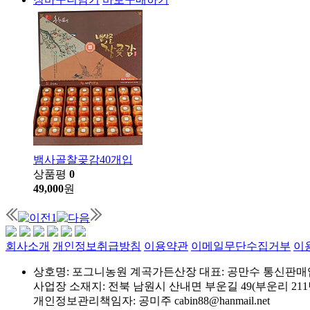
뱀사골찰곶감40개입
상품평
0
49,000
원
1
회사소개
개인정보취급방침
이용약관
이메일무단수집거부
이
상호명: 포그니농원 계곡가든산장
대표: 공만수
통신판매업신
사업장 소재지: 전북 남원시 산내면 부운길 49(부운리 211
개인정보관리책임자: 공미주
cabin88@hanmail.net