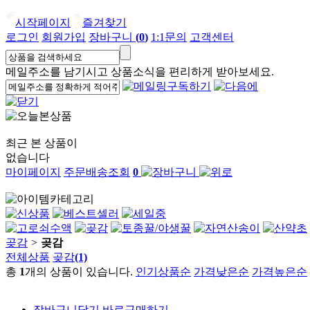
시작페이지
즐겨찾기
로그인
회원가입
장바구니
(
0
)
1:1문의
고객센터
메일주소를 남기시고 상품소식을 편리하게 받아보세요.
최근 본 상품이
없습니다
마이페이지
주문배송조회
0
곶감
>
곶감
전체상품
곶감
(1)
총
1
개의 상품이 있습니다.
인기상품순
가격낮은순
가격높은순
장바구니담기
바로구매하기