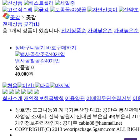
곶감
>
곶감
전체상품
곶감
(1)
총
1
개의 상품이 있습니다.
인기상품순
가격낮은순
가격높은순
장바구니담기
바로구매하기
뱀사골찰곶감40개입
상품평
0
49,000
원
1
회사소개
개인정보취급방침
이용약관
이메일무단수집거부
이
상호명: 포그니농원 계곡가든산장
대표: 공만수
통신판매업신
사업장 소재지: 전북 남원시 산내면 부운길 49(부운리 211
개인정보관리책임자: 공미주
cabin88@hanmail.net
COPYRIGHT(C) 2013 wooripackage.5gamc.com ALL RI