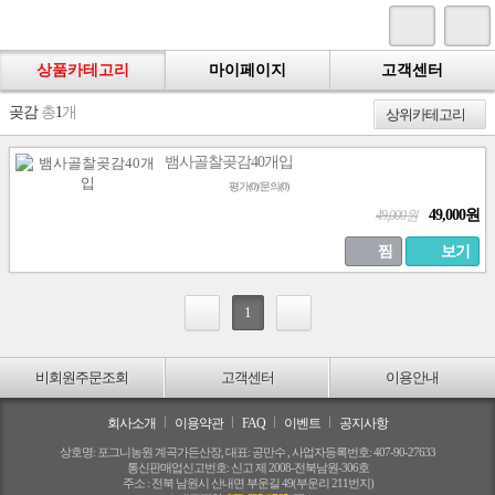
상품카테고리
마이페이지
고객센터
곶감
총
1
개
뱀사골찰곶감40개입
평가(0)/문의(0)
49,000원
49,000원
무료배송
찜
보기
1
비회원주문조회
고객센터
이용안내
회사소개
이용약관
FAQ
이벤트
공지사항
상호명: 포그니농원 계곡가든산장, 대표: 공만수 , 사업자등록번호: 407-90-27633
통신판매업신고번호: 신고 제 2008-전북남원-306호
주소 : 전북 남원시 산내면 부운길 49(부운리 211번지)