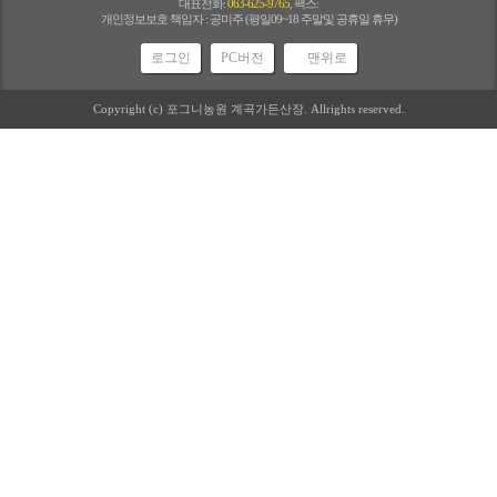
대표전화:
063-625-9765
, 팩스:
개인정보보호 책임자 : 공미주 (평일09~18 주말및 공휴일 휴무)
로그인
PC버전
맨위로
Copyright (c) 포그니농원 계곡가든산장. Allrights reserved.